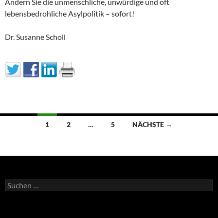
Ändern Sie die unmenschliche, unwürdige und oft
lebensbedrohliche Asylpolitik – sofort!
Dr. Susanne Scholl
Beitragsnavigation
1
2
…
5
NÄCHSTE →
Suchen
nach: