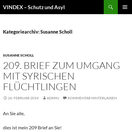
Zum
Suchen
VINDEX – Schutz und Asyl
Inhalt
PRIMÄR
springen
MENÜ
Kategoriearchiv: Susanne Scholl
SUSANNE SCHOLL
209. BRIEF ZUM UMGANG
MIT SYRISCHEN
FLÜCHTLINGEN
26. FEBRUAR 2014
ADMIN
KOMMENTAR HINTERLASSEN
An Sie alle,
dies ist mein 209 Brief an Sie!