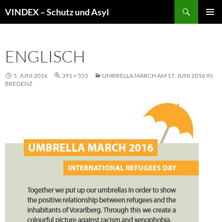
Zum
Suchen
VINDEX – Schutz und Asyl
Inhalt
PRIMÄR
springen
MENÜ
ENGLISCH
5. JUNI 2016
391 × 555
UMBRELLA MARCH AM 17. JUNI 2016 IN
BREGENZ