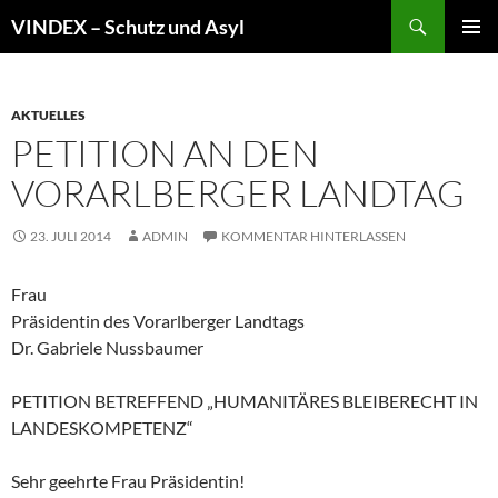
Zum
Suchen
VINDEX – Schutz und Asyl
Inhalt
PRIMÄR
springen
MENÜ
AKTUELLES
PETITION AN DEN
VORARLBERGER LANDTAG
23. JULI 2014
ADMIN
KOMMENTAR HINTERLASSEN
Frau
Präsidentin des Vorarlberger Landtags
Dr. Gabriele Nussbaumer
PETITION BETREFFEND „HUMANITÄRES BLEIBERECHT IN
LANDESKOMPETENZ“
Sehr geehrte Frau Präsidentin!