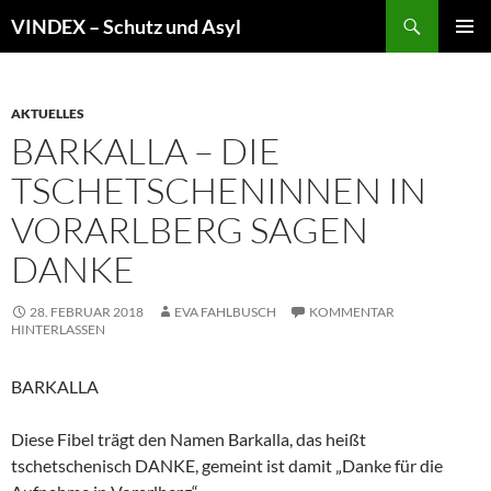
Zum
Suchen
VINDEX – Schutz und Asyl
Inhalt
PRIMÄR
springen
MENÜ
AKTUELLES
BARKALLA – DIE
TSCHETSCHENINNEN IN
VORARLBERG SAGEN
DANKE
28. FEBRUAR 2018
EVA FAHLBUSCH
KOMMENTAR
HINTERLASSEN
BARKALLA
Diese Fibel trägt den Namen Barkalla, das heißt
tschetschenisch DANKE, gemeint ist damit „Danke für die