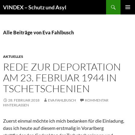
Zum
Suchen
VINDEX – Schutz und Asyl
Inhalt
PRIMÄR
springen
MENÜ
Alle Beiträge von Eva Fahlbusch
AKTUELLES
REDE ZUR DEPORTATION
AM 23. FEBRUAR 1944 IN
TSCHETSCHENIEN
28. FEBRUAR 2018
EVA FAHLBUSCH
KOMMENTAR
HINTERLASSEN
Zuerst einmal möchte ich mich bedanken für die Einladung,
dass ich heute auf diesem erstmalig in Vorarlberg