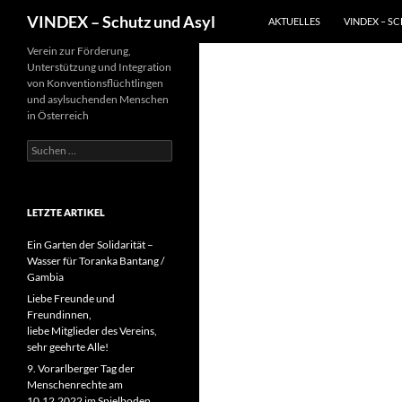
Suchen
VINDEX – Schutz und Asyl
AKTUELLES
VINDEX – S
Zum
Verein zur Förderung,
Unterstützung und Integration
Inhalt
von Konventionsflüchtlingen
springen
und asylsuchenden Menschen
in Österreich
Suchen
nach:
LETZTE ARTIKEL
Ein Garten der Solidarität –
Wasser für Toranka Bantang /
Gambia
Liebe Freunde und
Freundinnen,
liebe Mitglieder des Vereins,
sehr geehrte Alle!
9. Vorarlberger Tag der
Menschenrechte am
10.12.2022 im Spielboden