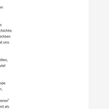
en
ns
chichte.
öchten
at uns
llen,
viel
Ende
n.
ieren“
st als