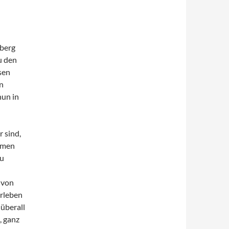
lberg
u den
sen
n
nun in
 sind,
ommen
zu
 von
erleben
überall
, ganz