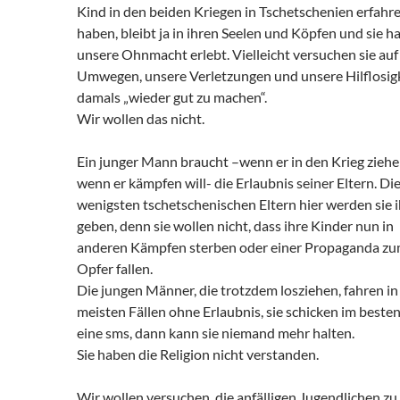
Kind in den beiden Kriegen in Tschetschenien erfahr
haben, bleibt ja in ihren Seelen und Köpfen und sie h
unsere Ohnmacht erlebt. Vielleicht versuchen sie auf
Umwegen, unsere Verletzungen und unsere Hilflosig
damals „wieder gut zu machen“.
Wir wollen das nicht.
Ein junger Mann braucht –wenn er in den Krieg ziehen
wenn er kämpfen will- die Erlaubnis seiner Eltern. Di
wenigsten tschetschenischen Eltern hier werden sie 
geben, denn sie wollen nicht, dass ihre Kinder nun in
anderen Kämpfen sterben oder einer Propaganda z
Opfer fallen.
Die jungen Männer, die trotzdem losziehen, fahren in
meisten Fällen ohne Erlaubnis, sie schicken im besten
eine sms, dann kann sie niemand mehr halten.
Sie haben die Religion nicht verstanden.
Wir wollen versuchen, die anfälligen Jugendlichen zu