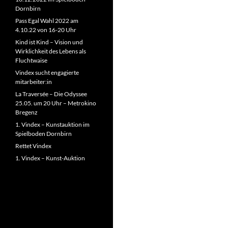
Dornbirn
Pass Egal Wahl 2022 am
4.10.22 von 16-20 Uhr
Kind ist Kind – Vision und
Wirklichkeit des Lebens als
Fluchtwaise
Vindex sucht engagierte
mitarbeiter:in
La Traversée – Die Odyssee
25.05. um 20 Uhr – Metrokino
Bregenz
1. Vindex – Kunstauktion im
Spielboden Dornbirn
Rettet Vindex
1. Vindex – Kunst-Auktion