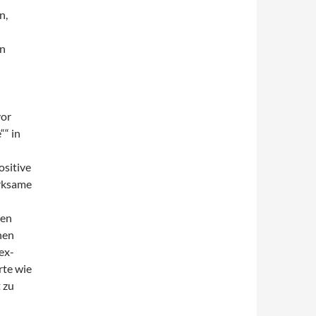
n,
en
vor
““ in
ositive
irksame
ren
nen
ex-
rte wie
 zu