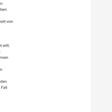
en
aben
keit von
 will,
e
ihnen
um
 den
 Fall