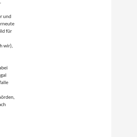
.
er und
erneute
ld für
 wir),
abei
egal
alle
hörden,
ach