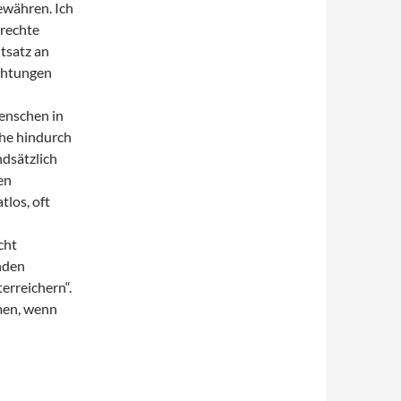
ewähren. Ich
erechte
tsatz an
ichtungen
Menschen in
he hindurch
dsätzlich
en
tlos, oft
cht
nden
erreichern“.
men, wenn