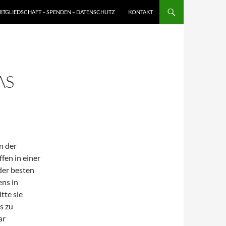
ITGLIEDSCHAFT – SPENDEN – DATENSCHUTZ
KONTAKT
AS
n der
fen in einer
der besten
ns in
tte sie
s zu
ar