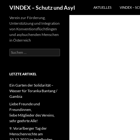
Suchen
VINDEX – Schutz und Asyl
AKTUELLES
VINDEX – S
Zum
Verein zur Förderung,
Unterstützung und Integration
Inhalt
von Konventionsflüchtlingen
springen
und asylsuchenden Menschen
in Österreich
Suchen
nach:
LETZTE ARTIKEL
Ein Garten der Solidarität –
Wasser für Toranka Bantang /
Gambia
Liebe Freunde und
Freundinnen,
liebe Mitglieder des Vereins,
sehr geehrte Alle!
9. Vorarlberger Tag der
Menschenrechte am
10.12.2022 im Spielboden