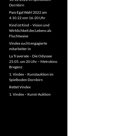
Dornbirn
Pass Egal Wahl 2022 am
4.10.22 von 16-20 Uhr
Kind ist Kind – Vision und
Wirklichkeit des Lebens als
Fluchtwaise
Vindex sucht engagierte
mitarbeiter:in
La Traversée – Die Odyssee
25.05. um 20 Uhr – Metrokino
Bregenz
1. Vindex – Kunstauktion im
Spielboden Dornbirn
Rettet Vindex
1. Vindex – Kunst-Auktion