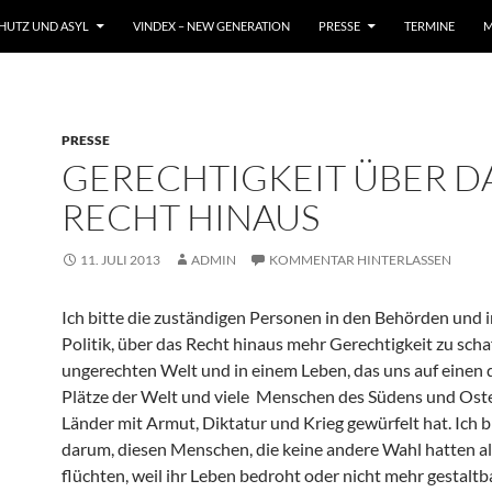
CHUTZ UND ASYL
VINDEX – NEW GENERATION
PRESSE
TERMINE
M
PRESSE
GERECHTIGKEIT ÜBER D
RECHT HINAUS
11. JULI 2013
ADMIN
KOMMENTAR HINTERLASSEN
Ich bitte die zuständigen Personen in den Behörden und i
Politik, über das Recht hinaus mehr Gerechtigkeit zu schaf
ungerechten Welt und in einem Leben, das uns auf einen 
Plätze der Welt und viele Menschen des Südens und Oste
Länder mit Armut, Diktatur und Krieg gewürfelt hat. Ich bi
darum, diesen Menschen, die keine andere Wahl hatten al
flüchten, weil ihr Leben bedroht oder nicht mehr gestaltb