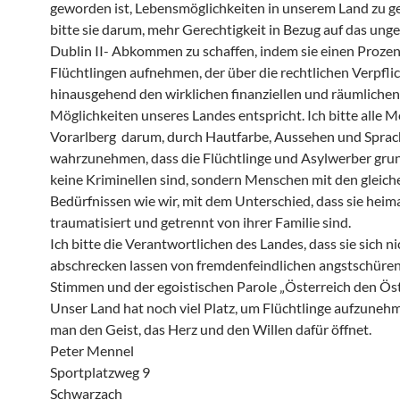
geworden ist, Lebensmöglichkeiten in unserem Land zu g
bitte sie darum, mehr Gerechtigkeit in Bezug auf das ung
Dublin II- Abkommen zu schaffen, indem sie einen Prozen
Flüchtlingen aufnehmen, der über die rechtlichen Verpfl
hinausgehend den wirklichen finanziellen und räumlichen
Möglichkeiten unseres Landes entspricht. Ich bitte alle 
Vorarlberg darum, durch Hautfarbe, Aussehen und Sprac
wahrzunehmen, dass die Flüchtlinge und Asylwerber grun
keine Kriminellen sind, sondern Menschen mit den gleich
Bedürfnissen wie wir, mit dem Unterschied, dass sie heima
traumatisiert und getrennt von ihrer Familie sind.
Ich bitte die Verantwortlichen des Landes, dass sie sich ni
abschrecken lassen von fremdenfeindlichen angstschüre
Stimmen und der egoistischen Parole „Österreich den Öst
Unser Land hat noch viel Platz, um Flüchtlinge aufzuneh
man den Geist, das Herz und den Willen dafür öffnet.
Peter Mennel
Sportplatzweg 9
Schwarzach