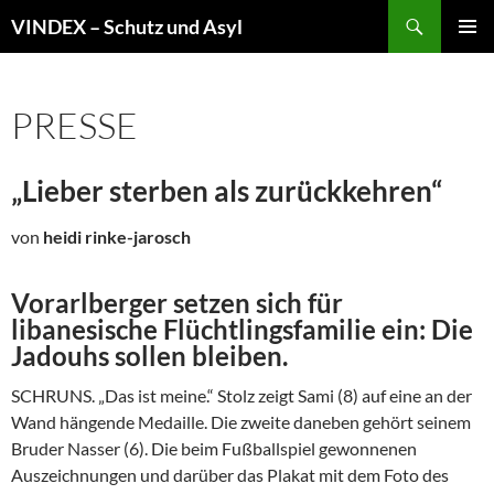
Zum
Suchen
VINDEX – Schutz und Asyl
Inhalt
PRIMÄR
springen
MENÜ
PRESSE
„Lieber sterben als zurückkehren“
von
heidi rinke-jarosch
Vorarlberger setzen sich für
libanesische Flüchtlingsfamilie ein: Die
Jadouhs sollen bleiben.
SCHRUNS. „Das ist meine.“ Stolz zeigt Sami (8) auf eine an der
Wand hängende Medaille. Die zweite daneben gehört seinem
Bruder Nasser (6). Die beim Fußballspiel gewonnenen
Auszeichnungen und darüber das Plakat mit dem Foto des