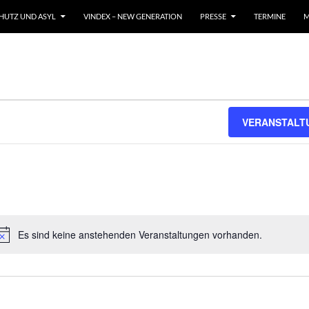
CHUTZ UND ASYL
VINDEX – NEW GENERATION
PRESSE
TERMINE
M
VERANSTALT
Es sind keine anstehenden Veranstaltungen vorhanden.
Hinweis